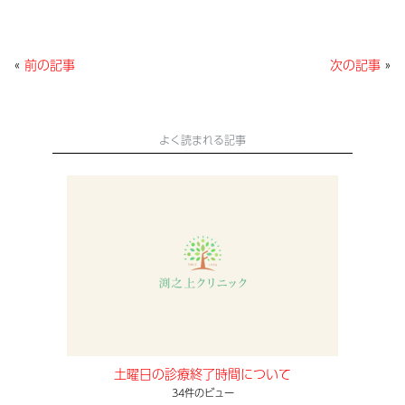
e
er
l
b
«
前の記事
次の記事
»
o
o
k
よく読まれる記事
土曜日の診療終了時間について
34件のビュー