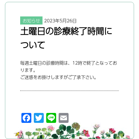
お知らせ
2023年5月26日
土曜日の診療終了時間に
ついて
毎週土曜日の診療時間は、12時で終了となってお
ります。
ご迷惑をお掛けしますがご了承下さい。
F
T
Li
E
a
w
n
m
c
itt
e
ai