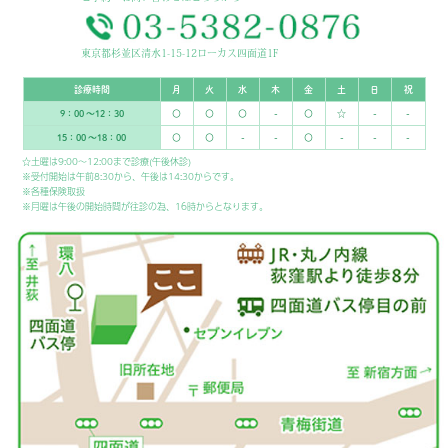
東京都杉並区清水1-15-12ローカス四面道1F
診療時間
月
火
水
木
金
土
日
祝
9：00 ～12：30
〇
〇
〇
-
〇
☆
-
-
15：00 ～18：00
〇
〇
-
-
〇
-
-
-
☆土曜は9:00～12:00まで診療(午後休診)
※受付開始は午前8:30から、午後は14:30からです。
※各種保険取扱
※月曜は午後の開始時間が往診の為、16時からとなります。