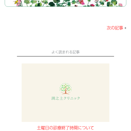
c
itt
e
ai
e
er
l
b
次の記事
»
o
o
k
よく読まれる記事
土曜日の診療終了時間について