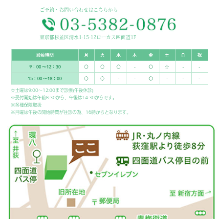
2020年4月
(1)
ご予約・お問い合わせはこちらから
東京都杉並区清水1-15-12ローカス四面道1F
診療時間
月
火
水
木
金
土
日
祝
9：00 ～12：30
〇
〇
〇
-
〇
☆
-
-
15：00 ～18：00
〇
〇
-
-
〇
-
-
-
☆土曜は9:00～12:00まで診療(午後休診)
※受付開始は午前8:30から、午後は14:30からです。
※各種保険取扱
※月曜は午後の開始時間が往診の為、16時からとなります。