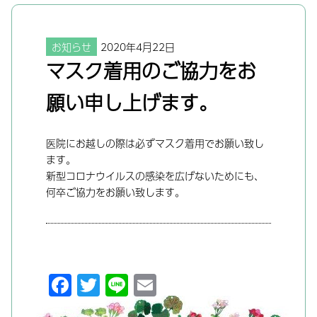
お知らせ
2020年4月22日
マスク着用のご協力をお
願い申し上げます。
医院にお越しの際は必ずマスク着用でお願い致し
ます。
新型コロナウイルスの感染を広げないためにも、
何卒ご協力をお願い致します。
F
T
Li
E
a
w
n
m