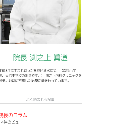
院長 渕之上 眞澄
平成8年に生まれ育った杉並区清水にて、（沓掛小学
校、天沼中学校の出身です。） 渕之上内科クリニックを
開業。地域に密着した医療活動を行っています。
よく読まれる記事
院長のコラム
14件のビュー